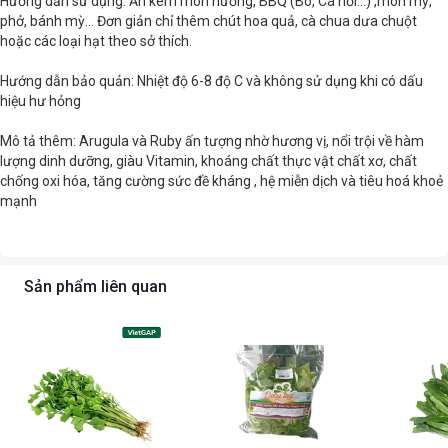
Hướng dẫn sử dụng: Ăn kèm món nướng, BBQ (Bò, Cá hồi…) ,món mỳ,
phở, bánh mỳ... Đơn giản chỉ thêm chút hoa quả, cà chua dưa chuột
hoặc các loại hạt theo sở thích.
Hướng dẫn bảo quản: Nhiệt độ 6-8 độ C và không sử dụng khi có dấu
hiệu hư hỏng
Mô tả thêm: Arugula và Ruby ấn tượng nhờ hương vị, nổi trội về hàm
lượng dinh dưỡng, giàu Vitamin, khoáng chất thực vật chất xơ, chất
chống oxi hóa, tăng cường sức đề kháng , hệ miễn dịch và tiêu hoá khoẻ
mạnh
Sản phẩm liên quan