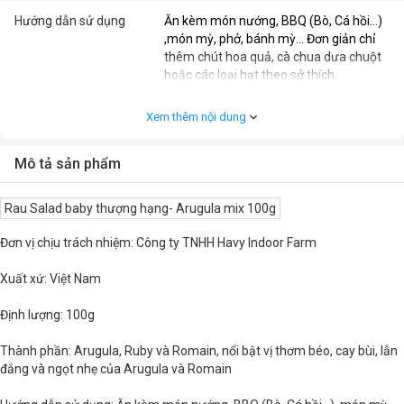
Hướng dẫn sử dụng
Ăn kèm món nướng, BBQ (Bò, Cá hồi…)
,món mỳ, phở, bánh mỳ... Đơn giản chỉ
thêm chút hoa quả, cà chua dưa chuột
hoặc các loại hạt theo sở thích.
Bảo quản
Nhiệt độ 6-8 độ C và không sử dụng khi
Xem thêm nội dung
có dấu hiệu hư hỏng
Mô tả sản phẩm
Khối lượng
100g
Rau Salad baby thượng hạng- Arugula mix 100g
Đơn vị chịu trách nhiệm: Công ty TNHH Havy Indoor Farm
Xuất xứ: Việt Nam
Định lượng: 100g
Thành phần: Arugula, Ruby và Romain, nổi bật vị thơm béo, cay bùi, lẫn
đắng và ngọt nhẹ của Arugula và Romain