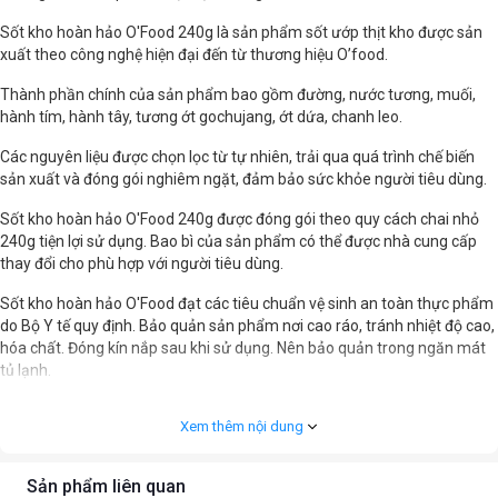
Sốt kho hoàn hảo O'Food 240g là sản phẩm sốt ướp thịt kho được sản
xuất theo công nghệ hiện đại đến từ thương hiệu O’food.
Thành phần chính của sản phẩm bao gồm đường, nước tương, muối,
hành tím, hành tây, tương ớt gochujang, ớt dứa, chanh leo.
Các nguyên liệu được chọn lọc từ tự nhiên, trải qua quá trình chế biến
sản xuất và đóng gói nghiêm ngặt, đảm bảo sức khỏe người tiêu dùng.
Sốt kho hoàn hảo O'Food 240g được đóng gói theo quy cách chai nhỏ
240g tiện lợi sử dụng. Bao bì của sản phẩm có thể được nhà cung cấp
thay đổi cho phù hợp với người tiêu dùng.
Sốt kho hoàn hảo O'Food đạt các tiêu chuẩn vệ sinh an toàn thực phẩm
do Bộ Y tế quy định. Bảo quản sản phẩm nơi cao ráo, tránh nhiệt độ cao,
hóa chất. Đóng kín nắp sau khi sử dụng. Nên bảo quản trong ngăn mát
tủ lạnh.
Xem thêm nội dung
Sản phẩm liên quan