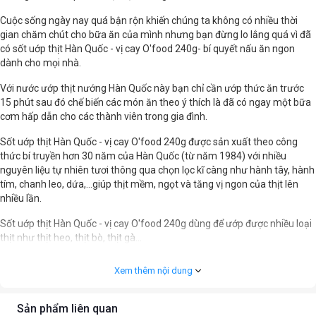
Cuộc sống ngày nay quá bận rộn khiến chúng ta không có nhiều thời
gian chăm chút cho bữa ăn của mình nhưng bạn đừng lo lắng quá vì đã
có sốt uớp thịt Hàn Quốc - vị cay O'food 240g- bí quyết nấu ăn ngon
dành cho mọi nhà.
Với nước ướp thịt nướng Hàn Quốc này bạn chỉ cần ướp thức ăn trước
15 phút sau đó chế biến các món ăn theo ý thích là đã có ngay một bữa
cơm hấp dẫn cho các thành viên trong gia đình.
Sốt uớp thịt Hàn Quốc - vị cay O'food 240g được sản xuất theo công
thức bí truyền hơn 30 năm của Hàn Quốc (từ năm 1984) với nhiều
nguyên liệu tự nhiên tươi thông qua chọn lọc kĩ càng như hành tây, hành
tím, chanh leo, dứa,...giúp thịt mềm, ngọt và tăng vị ngon của thịt lên
nhiều lần.
Sốt uớp thịt Hàn Quốc - vị cay O'food 240g dùng để ướp được nhiều loại
thịt như thịt heo, thịt bò, thịt gà...
Xem thêm nội dung
Sản phẩm liên quan