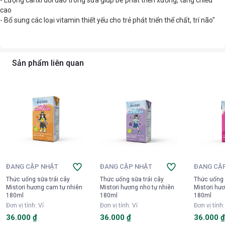
- Lượng canxi dồi dào trong sữa giúp bé phát triển xương, tăng chiều
cao
- Bổ sung các loại vitamin thiết yếu cho trẻ phát triển thể chất, trí não"
Sản phẩm liên quan
ĐANG CẬP NHẬT
ĐANG CẬP NHẬT
ĐANG CẬ
Thức uống sữa trái cây
Thức uống sữa trái cây
Thức uống 
Mistori hương cam tự nhiên
Mistori hương nho tự nhiên
Mistori hư
180ml
180ml
180ml
Đơn vị tính
:
Vỉ
Đơn vị tính
:
Vỉ
Đơn vị tính
36.000 ₫
36.000 ₫
36.000 