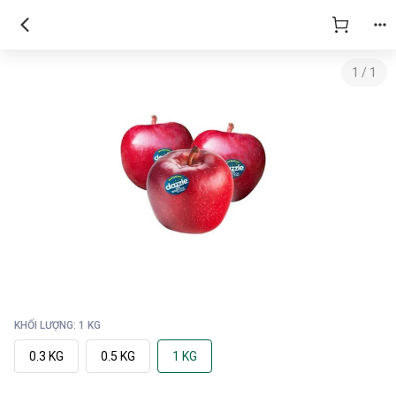
1
/
1
KHỐI LƯỢNG: 1 KG
0.3 KG
0.5 KG
1 KG