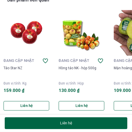
ĐANG CẬP NHẬT
ĐANG CẬP NHẬT
ĐANG CẬ
Táo Star NZ
Hồng táo NK - hộp 500g
Mận hoàng 
Đơn vị tính
:
Kg
Đơn vị tính
:
Hộp
Đơn vị tính
159.000 ₫
130.000 ₫
109.000
Liên hệ
Liên hệ
Liên hệ