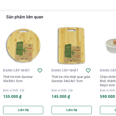
Sản phẩm liên quan
ĐANG CẬP NHẬT
ĐANG CẬP NHẬT
ĐANG CẬ
Thớt tre tròn Sunstar
Thớt tre chữ nhật quai giữa
Chảo nhôm
30x30x1.5cm
Sunstar 34x24x1.5cm
khối, thàn
Kaiyo size
Đơn vị tính
:
Cái
Đơn vị tính
:
Cái
Đơn vị tính
155.000 ₫
145.000 ₫
590.000
Liên hệ
Liên hệ