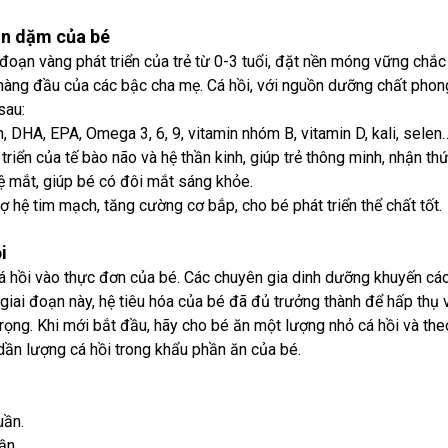
ăn dặm của bé
 đoạn vàng phát triển của trẻ từ 0-3 tuổi, đặt nền móng vững chắc
hàng đầu của các bậc cha mẹ. Cá hồi, với nguồn dưỡng chất phong 
sau:
 DHA, EPA, Omega 3, 6, 9, vitamin nhóm B, vitamin D, kali, selen…
triển của tế bào não và hệ thần kinh, giúp trẻ thông minh, nhận thứ
ệ mắt, giúp bé có đôi mắt sáng khỏe.
rợ hệ tim mạch, tăng cường cơ bắp, cho bé phát triển thể chất tốt.
i
á hồi vào thực đơn của bé. Các chuyên gia dinh dưỡng khuyến cáo 
giai đoạn này, hệ tiêu hóa của bé đã đủ trưởng thành để hấp thụ v
trọng. Khi mới bắt đầu, hãy cho bé ăn một lượng nhỏ cá hồi và th
dần lượng cá hồi trong khẩu phần ăn của bé.
uần.
ần.