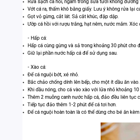
Rửa sạch cá hồi, ngâm trong sữa tươi không đường 
Vớt cá ra, thấm khô bằng giấy. Lưu ý không rửa lại c
Gọt vỏ gừng, cắt lát. Sả cắt khúc, đập dập.
Ướp cá hồi với rượu trắng, hạt nêm, nước mắm. Xóc 
- Hấp cá:
Hấp cá cùng gừng và sả trong khoảng 30 phút cho đ
Giữ lại phần nước hấp cá để sử dụng sau.
- Xào cá:
Để cá nguội bớt, xé nhỏ.
Bắc chảo chống dính lên bếp, cho một ít dầu ăn vào.
Khi dầu nóng, cho cá vào xào với lửa nhỏ khoảng 10 
Thêm 2 muỗng canh nước hấp cá, đảo đều liên tục cho
Tiếp tục đảo thêm 1-2 phút để cá tơi hơn.
Để cá nguội hoàn toàn là có thể dùng cho bé ăn kè