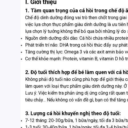
I. Giới thiệu
1. Tầm quan trọng của cá hồi trong chế độ 
Chế độ dinh dưỡng đóng vai trò then chốt trong giai
việc lựa chọn thực phẩm giàu dinh dưỡng là ưu tiên 
lựa chọn lý tưởng không thể bỏ qua bởi những lý do 
Nguồn dinh dưỡng dồi dào: Cá hồi chứa nhiều protein,
Phát triển trí não: DHA trong cá hồi thúc đẩy sự phát 
Tăng cường thị lực: Omega 3 và các axit amin bảo v
Cơ thể khỏe mạnh: Protein, vitamin B, vitamin D hỗ t
2. Độ tuổi thích hợp để bé làm quen với cá hồ
Không phải độ tuổi nào cũng phù hợp để giới thiệu c
làm quen với loại thực phẩm giàu dinh dưỡng này. Ở 
Lưu ý: Việc kiểm tra phản ứng dị ứng cũng rất quan 
tiêu chảy… Nếu không có vấn đề gì, bạn có thể tăng 
3. Lượng cá hồi khuyến nghị theo độ tuổi:
7-12 tháng: 20-30g/bữa, 1 bữa/ngày, tối đa 3 bữa/t
1-3 tuổi: 30-40g/bữa, 1 bữa/ngày, tối đa 3-4 bữa/tu