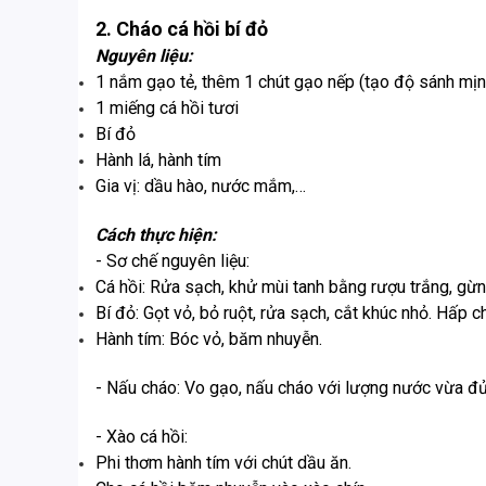
2. Cháo cá hồi bí đỏ
Nguyên liệu:
1 nắm gạo tẻ, thêm 1 chút gạo nếp (tạo độ sánh mịn
1 miếng cá hồi tươi
Bí đỏ
Hành lá, hành tím
Gia vị: dầu hào, nước mắm,…
Cách thực hiện:
- Sơ chế nguyên liệu:
Cá hồi: Rửa sạch, khử mùi tanh bằng rượu trắng, gừ
Bí đỏ: Gọt vỏ, bỏ ruột, rửa sạch, cắt khúc nhỏ. Hấp c
Hành tím: Bóc vỏ, băm nhuyễn.
- Nấu cháo: Vo gạo, nấu cháo với lượng nước vừa đủ
- Xào cá hồi:
Phi thơm hành tím với chút dầu ăn.