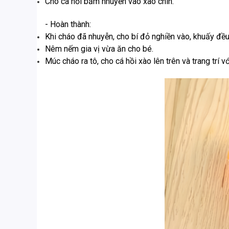
Cho cá hồi băm nhuyễn vào xào chín.
- Hoàn thành:
Khi cháo đã nhuyễn, cho bí đỏ nghiền vào, khuấy đều
Nêm nếm gia vị vừa ăn cho bé.
Múc cháo ra tô, cho cá hồi xào lên trên và trang trí vớ