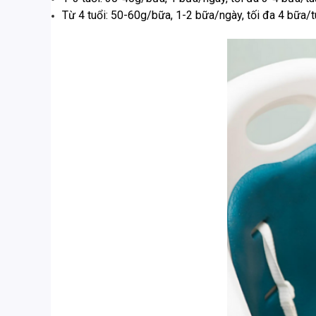
Từ 4 tuổi: 50-60g/bữa, 1-2 bữa/ngày, tối đa 4 bữa/