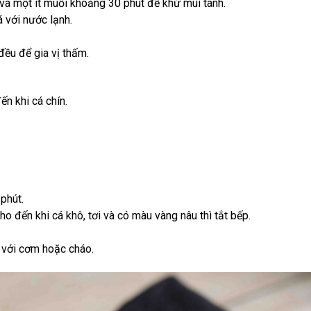
và một ít muối khoảng 30 phút để khử mùi tanh.
á với nước lạnh.
đều để gia vị thấm.
ến khi cá chín.
phút.
 đến khi cá khô, tơi và có màu vàng nâu thì tắt bếp.
m với cơm hoặc cháo.