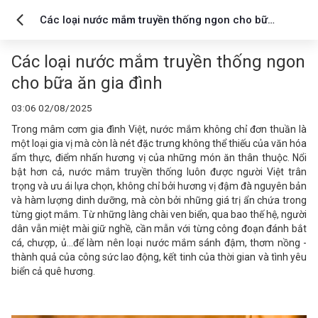
Các loại nước mắm truyền thống ngon cho bữa
ăn gia đình
Các loại nước mắm truyền thống ngon
cho bữa ăn gia đình
03:06 02/08/2025
Trong mâm cơm gia đình Việt, nước mắm không chỉ đơn thuần là
một loại gia vị mà còn là nét đặc trưng không thể thiếu của văn hóa
ẩm thực, điểm nhấn hương vị của những món ăn thân thuộc. Nổi
bật hơn cả, nước mắm truyền thống luôn được người Việt trân
trọng và ưu ái lựa chọn, không chỉ bởi hương vị đậm đà nguyên bản
và hàm lượng dinh dưỡng, mà còn bởi những giá trị ẩn chứa trong
từng giọt mắm. Từ những làng chài ven biển, qua bao thế hệ, người
dân vẫn miệt mài giữ nghề, cần mẫn với từng công đoạn đánh bắt
cá, chượp, ủ...để làm nên loại nước mắm sánh đậm, thơm nồng -
thành quả của công sức lao động, kết tinh của thời gian và tình yêu
biển cả quê hương.