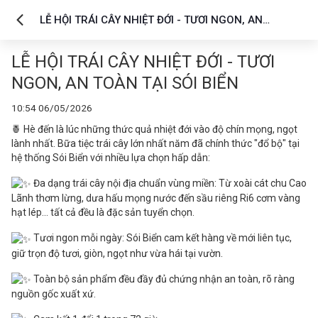
LỄ HỘI TRÁI CÂY NHIỆT ĐỚI - TƯƠI NGON, AN
TOÀN TẠI SÓI BIỂN
LỄ HỘI TRÁI CÂY NHIỆT ĐỚI - TƯƠI
NGON, AN TOÀN TẠI SÓI BIỂN
10:54 06/05/2026
🍍 Hè đến là lúc những thức quả nhiệt đới vào độ chín mọng, ngọt
lành nhất. Bữa tiệc trái cây lớn nhất năm đã chính thức "đổ bộ" tại
hệ thống Sói Biển với nhiều lựa chọn hấp dẫn:
Đa dạng trái cây nội địa chuẩn vùng miền: Từ xoài cát chu Cao
Lãnh thơm lừng, dưa hấu mọng nước đến sầu riêng Ri6 cơm vàng
hạt lép... tất cả đều là đặc sản tuyển chọn.
Tươi ngon mỗi ngày: Sói Biển cam kết hàng về mới liên tục,
giữ trọn độ tươi, giòn, ngọt như vừa hái tại vườn.
Toàn bộ sản phẩm đều đầy đủ chứng nhận an toàn, rõ ràng
nguồn gốc xuất xứ.