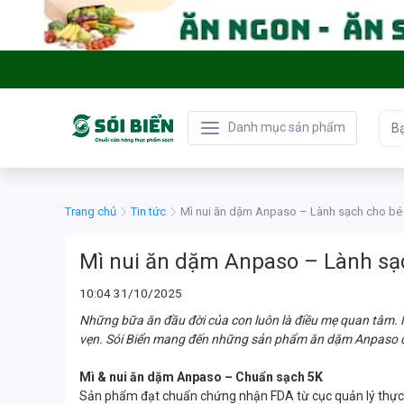
Danh mục sản phẩm
Trang chủ
Tin tức
Mì nui ăn dặm Anpaso – Lành sạch cho bé
Mì nui ăn dặm Anpaso – Lành sạ
10:04 31/10/2025
Những bữa ăn đầu đời của con luôn là điều mẹ quan tâm. 
vẹn. Sói Biển mang đến những sản phẩm ăn dặm Anpaso ch
Mì & nui ăn dặm Anpaso – Chuẩn sạch 5K
Sản phẩm đạt chuẩn chứng nhận FDA từ cục quản lý thự