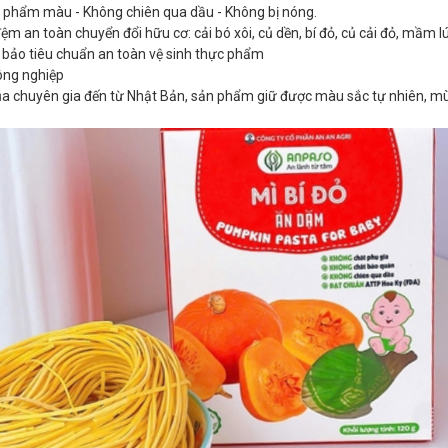
g phẩm màu - Không chiên qua dầu - Không bị nóng.
ệm an toàn chuyển đổi hữu cơ: cải bó xôi, củ dền, bí đỏ, củ cải đỏ, mầm lú
m bảo tiêu chuẩn an toàn vệ sinh thực phẩm
ông nghiệp
 chuyên gia đến từ Nhật Bản, sản phẩm giữ được màu sắc tự nhiên, mùi 