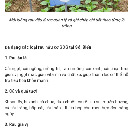
Mỗi luống rau đều được quản lý và ghi chép chi tiết theo từng lô
trồng
Đa dạng các loại rau hữu cơ GOG tại Sói Biển
1. Rau ăn lá
Cải ngọt, cải ngồng, mồng tơi, rau muống, cải xanh, cải chíp...tươi
giòn, vị ngọt mát, giàu vitamin và chất xơ, giúp thanh lọc cơ thể, hỗ
trợ tiêu hóa khỏe mạnh.
2. Củ và quả tươi
Khoai tây, bí xanh, cà chua, dưa chuột, cà rốt, su su, mướp hương,
củ cải trắng, bắp cải, cải thảo… thích hợp cho mọi thực đơn hằng
ngày.
3. Rau gia vị