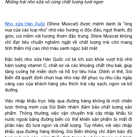
Những trái nho sữa vô cùng chất lượng tươi ngon
Nho sữa Hàn Quốc
(Shine Muscat) được mệnh danh là “ông
vua của các loại nho” nhờ vào hương vị độc đáo, ngọt thanh, độ
giòn, cùi mềm với hương thơm đặc trưng. Shine Muscat không
chỉ đạt tiêu chuẩn nghiêm ngặt về chất lượng mà còn mang
tính thẩm mỹ cao nhờ màu xanh ngọc bắt mắt.
Đặc biệt, nho sữa Hàn Quốc có lợi ích sức khỏe vượt trội nhờ
hàm lượng vitamin C, chất xơ và các khoáng chất như kali, giúp
tăng cường hệ miễn dịch và hỗ trợ tiêu hóa. Chính vì thế, Sói
Biển đã quyết định chọn loại nho này để phục vụ nhu cầu ngày
càng cao của khách hàng yêu thích trái cây sạch, ngon và bổ
dưỡng.
Việc nhập khẩu trực tiếp qua đường hàng không là một chiến
lược thông minh của Sói Biển nhằm đảm bảo chất lượng sản
phẩm. Thông thường, việc vận chuyển trái cây nhập khẩu từ
nước ngoài bằng đường biển có thể khiến sản phẩm bị mất đi
phần nào độ tươi ngon và chất lượng. Tuy nhiên, với việc nhập
khẩu qua đường hàng không, Sói Biển không chỉ đảm bảo độ