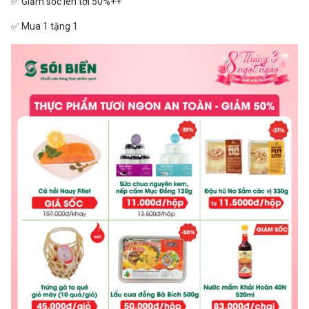
✅ Giảm sốc lên tới 50%++
✅ Mua 1 tặng 1