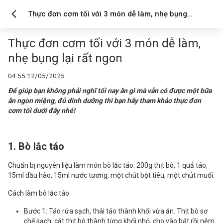
Thực đơn cơm tối với 3 món dễ làm, nhẹ bụng
lại rất ngon
Thực đơn cơm tối với 3 món dễ làm,
nhẹ bụng lại rất ngon
04:55 12/05/2025
Để giúp bạn không phải nghĩ tối nay ăn gì mà vẫn có được một bữa
ăn ngon miệng, đủ dinh dưỡng thì bạn hãy tham khảo thực đơn
cơm tối dưới đây nhé!
1. Bò lắc táo
Chuẩn bị nguyên liệu làm món bò lắc táo: 200g thịt bò, 1 quả táo,
15ml dầu hào, 15ml nước tương, một chút bột tiêu, một chút muối.
Cách làm bò lắc táo:
Bước 1: Táo rửa sạch, thái táo thành khối vừa ăn. Thịt bò sơ
chế sạch, cắt thịt bò thành từng khối nhỏ, cho vào bát rồi nêm