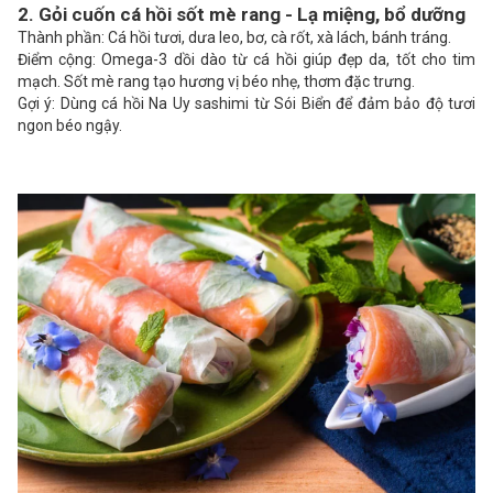
2. Gỏi cuốn cá hồi sốt mè rang - Lạ miệng, bổ dưỡng
Thành phần: Cá hồi tươi, dưa leo, bơ, cà rốt, xà lách, bánh tráng.
Điểm cộng: Omega-3 dồi dào từ cá hồi giúp đẹp da, tốt cho tim
mạch. Sốt mè rang tạo hương vị béo nhẹ, thơm đặc trưng.
Gợi ý: Dùng cá hồi Na Uy sashimi từ Sói Biển để đảm bảo độ tươi
ngon béo ngậy.