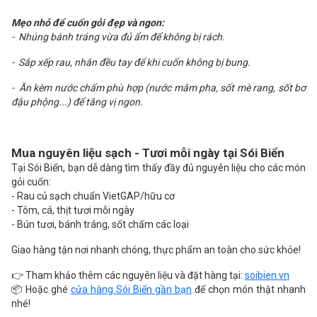
Mẹo nhỏ để cuốn gỏi đẹp và ngon:
- Nhúng bánh tráng vừa đủ ẩm để không bị rách.
- Sắp xếp rau, nhân đều tay để khi cuốn không bị bung.
- Ăn kèm nước chấm phù hợp (nước mắm pha, sốt mè rang, sốt bơ
đậu phộng...) để tăng vị ngon.
Mua nguyên liệu sạch - Tươi mỗi ngày tại Sói Biển
Tại Sói Biển, bạn dễ dàng tìm thấy đầy đủ nguyên liệu cho các món
gỏi cuốn:
- Rau củ sạch chuẩn VietGAP/hữu cơ
- Tôm, cá, thịt tươi mỗi ngày
- Bún tươi, bánh tráng, sốt chấm các loại
Giao hàng tận nơi nhanh chóng, thực phẩm an toàn cho sức khỏe!
👉 Tham khảo thêm các nguyên liệu và đặt hàng tại:
soibien.vn
📦 Hoặc ghé
cửa hàng Sói Biển gần bạn
để chọn món thật nhanh
nhé!