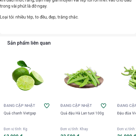
khi đau nhức răng, bạn hãy giã nhuyễn vài tép tỏi rồi nhét vào chỗ đau
trong vài phút là đỡ ngay.
Loại tỏi: nhiều tép, to đều, đẹp, trắng chắc.
Sản phẩm liên quan
ĐANG CẬP NHẬT
ĐANG CẬP NHẬT
ĐANG CẬ
Quả chanh Vietgap
Quả đậu Hà Lan tươi 100g
Đậu đũa Vi
Đơn vị tính
:
Kg
Đơn vị tính
:
Khay
Đơn vị tính