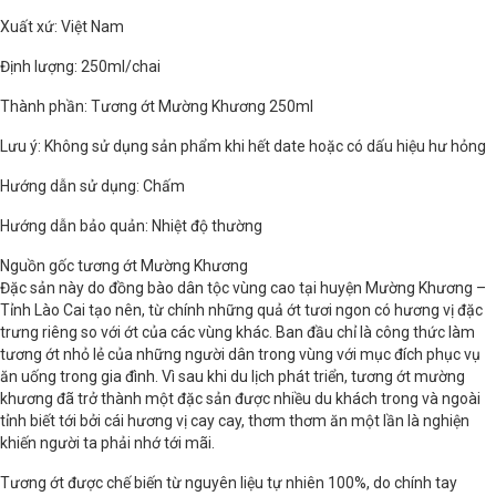
Xuất xứ: Việt Nam
Định lượng: 250ml/chai
Thành phần: Tương ớt Mường Khương 250ml
Lưu ý: Không sử dụng sản phẩm khi hết date hoặc có dấu hiệu hư hỏng
Hướng dẫn sử dụng: Chấm
Hướng dẫn bảo quản: Nhiệt độ thường
Nguồn gốc tương ớt Mường Khương
Đặc sản này do đồng bào dân tộc vùng cao tại huyện Mường Khương –
Tỉnh Lào Cai tạo nên, từ chính những quả ớt tươi ngon có hương vị đặc
trưng riêng so với ớt của các vùng khác. Ban đầu chỉ là công thức làm
tương ớt nhỏ lẻ của những người dân trong vùng với mục đích phục vụ
ăn uống trong gia đình. Vì sau khi du lịch phát triển, tương ớt mường
khương đã trở thành một đặc sản được nhiều du khách trong và ngoài
tỉnh biết tới bởi cái hương vị cay cay, thơm thơm ăn một lần là nghiện
khiến người ta phải nhớ tới mãi.
Tương ớt được chế biến từ nguyên liệu tự nhiên 100%, do chính tay