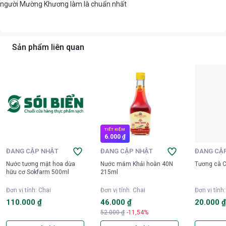
người Mường Khương làm là chuẩn nhất
Sản phẩm liên quan
TIẾT KIỆM
6.000 ₫
ĐANG CẬP NHẬT
ĐANG CẬP NHẬT
ĐANG CẬ
Nước tương mật hoa dừa
Nước mắm Khải hoàn 40N
Tương cà C
hữu cơ Sokfarm 500ml
215ml
Đơn vị tính
:
Chai
Đơn vị tính
:
Chai
Đơn vị tính
110.000 ₫
46.000 ₫
20.000 
52.000 ₫
-11,54%