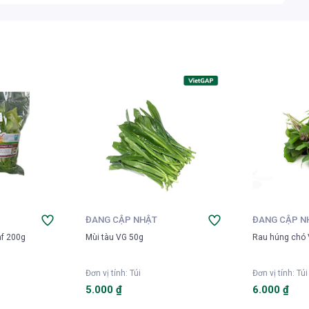
cà chua, dưa leo và hành tây. Trộn đều và để khoảng 15 phút cho
ức.
ĐANG CẬP NHẬT
ĐANG CẬP N
af 200g
Mùi tàu VG 50g
Rau húng chó
Đơn vị tính
:
Túi
Đơn vị tính
:
Túi
5.000 ₫
6.000 ₫