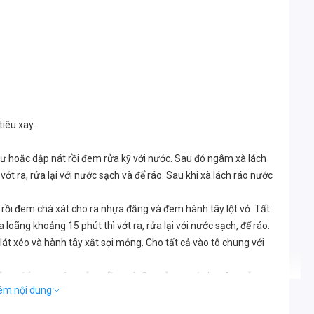
iêu xay.
bị hư hoặc dập nát rồi đem rửa kỹ với nước. Sau đó ngâm xà lách
t ra, rửa lại với nước sạch và để ráo. Sau khi xà lách ráo nước
 rồi đem chà xát cho ra nhựa đắng và đem hành tây lột vỏ. Tất
ãng khoảng 15 phút thì vớt ra, rửa lại với nước sạch, để ráo.
át xéo và hành tây xắt sợi mỏng. Cho tất cả vào tô chung với
uỗng giấm gạo, 1 muỗng dầu mè, 3 muỗng nước lọc, 2 muỗng
êm nội dung
 tiêu xay và 1 muỗng cafe hạt nêm. Tất cả trộn đều cho đến
.