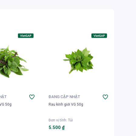
HẬT
ĐANG CẬP NHẬT
ĐANG 
 VG 50g
Rau kinh giới VG 50g
Rau thì 
Đơn vị tính
:
Túi
Đơn vị t
5.500 ₫
7.000 