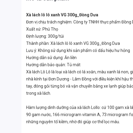
Xà lách lô lô xanh VG 300g_Đồng Dưa
Đơn vị chịu trách nghiệm: Công ty TNHH thực phẩm Đồng
Xuất xứ: Phú Thọ
Định lượng: 300g/túi
Thành phần: Xà lách lô lô xanh VG 300g_Đồng Dưa
Lưu ý: Không sử dụng khi sản phẩm có dấu hiệu hư hỏng
Hướng dẫn sử dụng: Ăn liền
Hướng dẫn bảo quản: Tủ mát
Xà lách Lô Lô là loại xà lách có lá xoăn, màu xanh lá non,
nhà kính tại Đơn Dương - Lâm Đồng với điều kiện khí hậu 
tay, đóng gỏi từng bó và vận chuyển bằng xe lạnh giúp bả
trong xà lách.
Hàm lượng dinh dưỡng của xà lách Lollo: cứ 100 gam xà l
90 gam nước, 166 microgram vitamin A, 73 microgram fola
những nguyên tố kiềm, nhờ đó giúp cơ thể lọc máu.