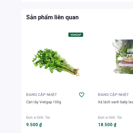
Rưới dầu giấm vào tô đã có sẵn rau xà lách, 
salad thấm gia vị là có thể đem ra thưởng th
Sản phẩm liên quan
ĐANG CẬP NHẬT
ĐANG CẬP NHẬT
Cần tây Vietgap 100g
Xà lách xanh baby le
Đơn vị tính
:
Túi
Đơn vị tính
:
Túi
9.500 ₫
18.500 ₫