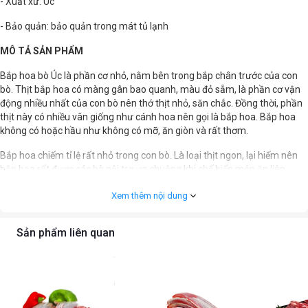
- Xuất xứ: Úc
- Bảo quản: bảo quản trong mát tủ lạnh
MÔ TẢ SẢN PHẨM
Bắp hoa bò Úc là phần cơ nhỏ, nằm bên trong bắp chân trước của con
bò. Thịt bắp hoa có màng gân bao quanh, màu đỏ sẫm, là phần cơ vận
động nhiều nhất của con bò nên thớ thịt nhỏ, săn chắc. Đồng thời, phần
thịt này có nhiều vân giống như cánh hoa nên gọi là bắp hoa. Bắp hoa
không có hoặc hầu như không có mỡ, ăn giòn và rất thơm.
Bắp hoa chiếm tỉ lệ rất nhỏ trong con bò. Là loại thịt ngon, lại hiếm nên
bắp hoa rất được các bà nội trợ ưa chuộng khi chế biến món ăn liên
quan đến thịt bò. Bắp hoa có vị ngọt ngon, dai giòn nên được rất nhiều
Xem thêm nội dung
người ưa thích, bắp hoa đặc biệt ngon khi làm món phở hoặc bắp hoa
ngâm mắm.
Sản phẩm liên quan
GIÁ TRỊ DINH DƯỠNG
Trong 100g hoa bò Úc chứa: 18.5g protein, 19g chất béo, 7.5g chất béo
bão hòa, 251 calo và 0g carb.
Ngoài ra, bắp hoa bò còn chứa lượng vitamin và khoáng chất tuyệt vời: