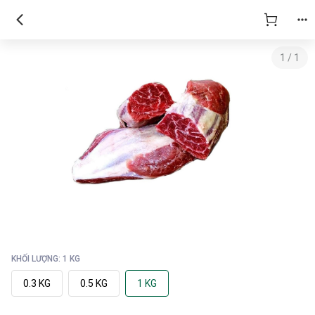
1
/
1
KHỐI LƯỢNG: 1 KG
0.3 KG
0.5 KG
1 KG