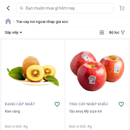
Trai cay noi ngoai nhap gia soc
Sắp xếp
Bộ lọc
ĐANG CẬP NHẬT
TRÁI CÂY NHẬP KHẨU
Kiwi vàng
Táo envy Mỹ size 64
Đơn vị tính
:
Kg
Đơn vị tính
:
Kg