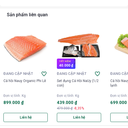
Sản phẩm liên quan
TIẾT KIỆM
40.000 ₫
ĐANG CẬP NHẬT
ĐANG CẬP NHẬT
ĐANG CẬ
Cá hồi Nauy Organic Phi Lê
Set đụng Cá Hồi NaUy (1/2
Cá hồi Nau
con)
lạnh
Đơn vị tính
:
Kg
Đơn vị tính
:
Kg
Đơn vị tính
899.000 ₫
439.000 ₫
699.000
479.000 ₫
-8,35%
Liên hệ
Liên hệ