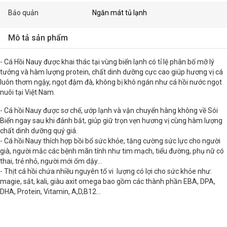
Bảo quản
Ngăn mát tủ lạnh
Mô tả sản phẩm
- Cá Hồi Nauy được khai thác tại vùng biển lạnh có tỉ lệ phân bố mỡ lý
tưởng và hàm lượng protein, chất dinh dưỡng cực cao giúp hương vị cá
luôn thơm ngậy, ngọt đậm đà, không bị khô ngán như cá hồi nước ngọt
nuôi tại Việt Nam.
- Cá hồi Nauy được sơ chế, ướp lạnh và vận chuyển hàng không về Sói
Biển ngay sau khi đánh bắt, giúp giữ trọn vẹn hương vị cùng hàm lượng
chất dinh dưỡng quý giá.
- Cá hồi Nauy thích hợp bồi bổ sức khỏe, tăng cường sức lực cho người
già, người mắc các bệnh mãn tính như tim mạch, tiểu đường, phụ nữ có
thai, trẻ nhỏ, người mới ốm dậy…
- Thịt cá hồi chứa nhiều nguyên tố vi lượng có lợi cho sức khỏe như:
magie, sắt, kali, giàu axit omega bao gồm các thành phần EBA, DPA,
DHA, Protein, Vitamin, A,D,B12...