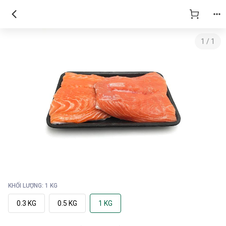
1
/
1
KHỐI LƯỢNG: 1 KG
0.3 KG
0.5 KG
1 KG