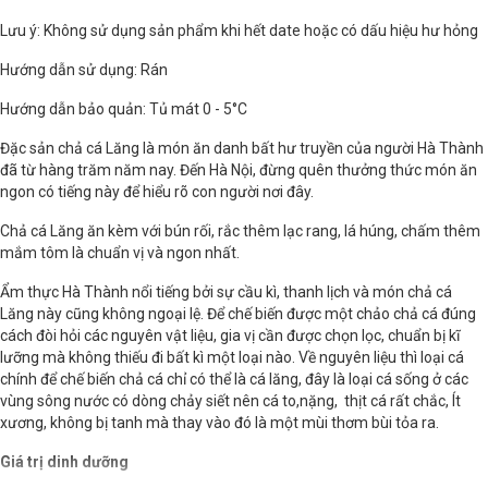
Lưu ý: Không sử dụng sản phẩm khi hết date hoặc có dấu hiệu hư hỏng
Hướng dẫn sử dụng: Rán
Hướng dẫn bảo quản: Tủ mát 0 - 5°C
Đặc sản chả cá Lăng là món ăn danh bất hư truyền của người Hà Thành
đã từ hàng trăm năm nay. Đến Hà Nội, đừng quên thưởng thức món ăn
ngon có tiếng này để hiểu rõ con người nơi đây.
Chả cá Lăng ăn kèm với bún rối, rắc thêm lạc rang, lá húng, chấm thêm
mắm tôm là chuẩn vị và ngon nhất.
Ẩm thực Hà Thành nổi tiếng bởi sự cầu kì, thanh lịch và món chả cá
Lăng này cũng không ngoại lệ. Để chế biến được một chảo chả cá đúng
cách đòi hỏi các nguyên vật liệu, gia vị cần được chọn lọc, chuẩn bị kĩ
lưỡng mà không thiếu đi bất kì một loại nào. Về nguyên liệu thì loại cá
chính để chế biến chả cá chỉ có thể là cá lăng, đây là loại cá sống ở các
vùng sông nước có dòng chảy siết nên cá to,nặng, thịt cá rất chắc, Ít
xương, không bị tanh mà thay vào đó là một mùi thơm bùi tỏa ra.
Giá trị dinh dưỡng