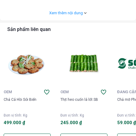
Cá lăng là loại thực phẩm có chứa nhiều chất khoáng, omega 3, vitamin
và protein có lợi cho cơ thể, đặc biệt thịt cá hầu như không có chất béo
Xem thêm nội dung
nên rất dễ tiêu và cho người ăn cảm giác ngon miệng mà không bị ngấy.
Theo Đông Y, cá lăng tính bình, vị ngọt, có tác dụng thông lợi tiểu.
Sản phẩm liên quan
OEM
OEM
ĐANG CẬ
Chả Cá Hồi Sói Biển
Thịt heo cuốn lá lốt SB
Chả mỡ Ph
Đơn vị tính
:
Kg
Đơn vị tính
:
Kg
Đơn vị tính
499.000 ₫
245.000 ₫
59.000 