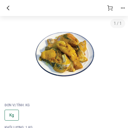
1
/
1
ĐƠN VỊ TÍNH: KG
Kg
KHỐI LƯỢNG: 1 KG