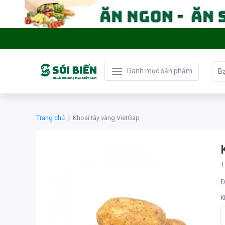
Danh mục sản phẩm
Trang chủ
Khoai tây vàng VietGap
T
Đ
K