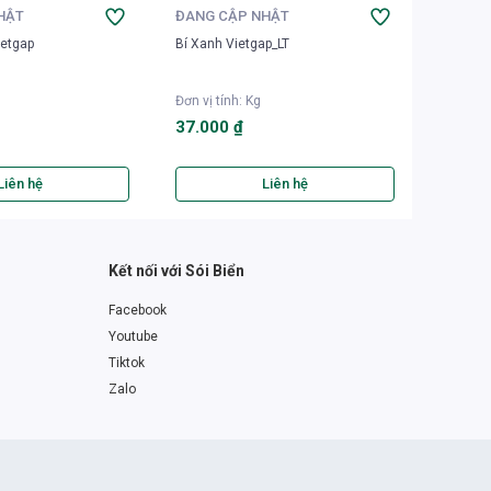
HẬT
ĐANG CẬP NHẬT
ĐANG 
etgap
Bí Xanh Vietgap_LT
Quả bầu
Đơn vị tính
:
Kg
Đơn vị t
37.000 ₫
30.00
Liên hệ
Liên hệ
Kết nối với Sói Biển
Facebook
Youtube
Tiktok
Zalo