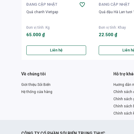
ĐANG CẬP NHẬT
ĐANG CẬP NHẬT
Quả chanh Vietgap
Quả đậu Hà Lan tươi
Đơn vị tính
:
Kg
Đơn vị tính
:
Khay
65.000 ₫
22.500 ₫
Liên hệ
Liên h
Về chúng tôi
Hỗ trợ kh
Giới thiệu Sói Biển
Hướng dẫn 
Hệ thống cửa hàng
Chính sách đ
Chính sách 
Chính sách 
Chính sách 
CÔNG TY CỔ PHẦN SÓI BIỂN TRUNG THỰC