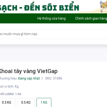
Hệ thống cửa hàng
Chính sách giao hàn
Khoai tây vàng VietGap
hương hiệu
Đang cập nhật
SKU:
31086
ơn vị tính
:
Kg
HỐI LƯỢNG: 1 KG
0.3 KG
0.5 KG
1 KG