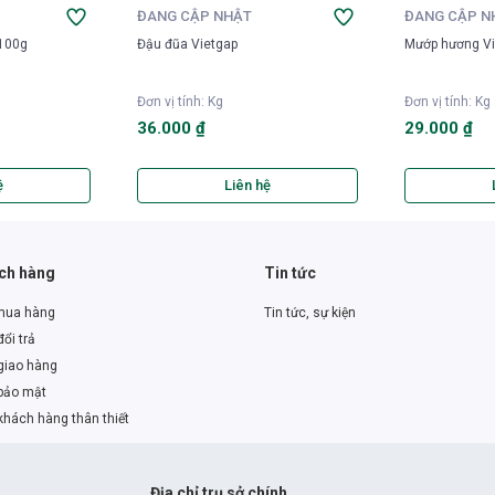
ĐANG CẬP NHẬT
ĐANG CẬP N
 100g
Đậu đũa Vietgap
Mướp hương Vi
Đơn vị tính
:
Kg
Đơn vị tính
:
Kg
36.000 ₫
29.000 ₫
ệ
Liên hệ
ách hàng
Tin tức
mua hàng
Tin tức, sự kiện
ổi trả
giao hàng
bảo mật
khách hàng thân thiết
Địa chỉ trụ sở chính