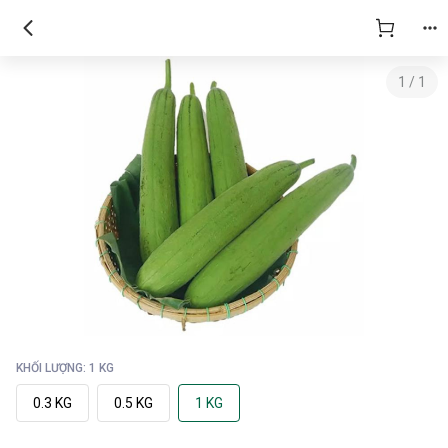
1
/
1
KHỐI LƯỢNG: 1 KG
0.3 KG
0.5 KG
1 KG