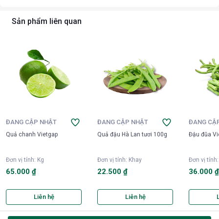
Sản phẩm liên quan
ĐANG CẬP NHẬT
ĐANG CẬP NHẬT
ĐANG CẬ
Quả chanh Vietgap
Quả đậu Hà Lan tươi 100g
Đậu đũa Vi
Đơn vị tính
:
Kg
Đơn vị tính
:
Khay
Đơn vị tính
65.000 ₫
22.500 ₫
36.000 
Liên hệ
Liên hệ