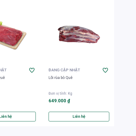
HẬT
ĐANG CẬP NHẬT
ĐANG 
Quê
Lõi rùa bò Quê
Nạc vai
Đơn vị tính
:
Kg
Đơn vị t
649.000 ₫
345.0
Liên hệ
Liên hệ