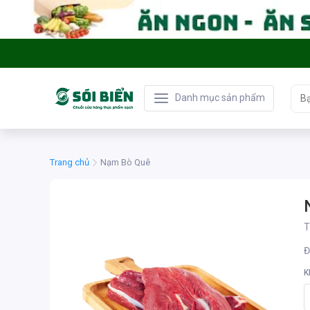
Danh mục sản phẩm
Trang chủ
Nạm Bò Quê
T
Đ
K