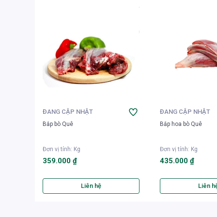
ĐANG CẬP NHẬT
ĐANG CẬP NHẬT
Bắp bò Quê
Bắp hoa bò Quê
Đơn vị tính
:
Kg
Đơn vị tính
:
Kg
359.000 ₫
435.000 ₫
Liên hệ
Liên h