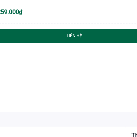
259.000₫
LIÊN HỆ
Th