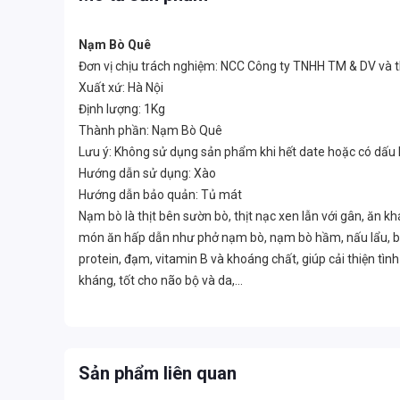
Nạm Bò Quê
Đơn vị chịu trách nghiệm: NCC Công ty TNHH TM & DV và 
Xuất xứ: Hà Nội
Định lượng: 1Kg
Thành phần: Nạm Bò Quê
Lưu ý: Không sử dụng sản phẩm khi hết date hoặc có dấu
Hướng dẫn sử dụng: Xào
Hướng dẫn bảo quản: Tủ mát
Nạm bò là thịt bên sườn bò, thịt nạc xen lẫn với gân, ăn 
món ăn hấp dẫn như phở nạm bò, nạm bò hầm, nấu lẩu, bún b
protein, đạm, vitamin B và khoáng chất, giúp cải thiện tì
kháng, tốt cho não bộ và da,...
Sản phẩm liên quan