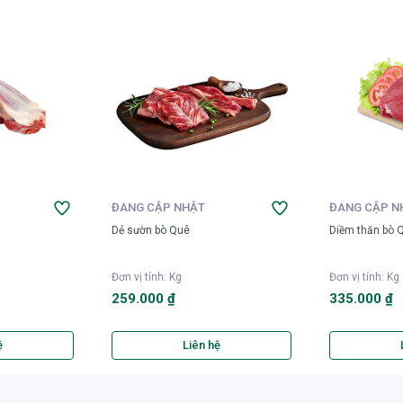
ĐANG CẬP NHẬT
ĐANG CẬP N
Dẻ sườn bò Quê
Diềm thăn bò 
Đơn vị tính
:
Kg
Đơn vị tính
:
Kg
259.000 ₫
335.000 ₫
ệ
Liên hệ