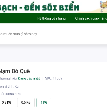
Hệ thống cửa hàng
Chính sách giao hàn
Nạm Bò Quê
hương hiệu
Đang cập nhật
SKU:
11009
ơn vị tính
:
Kg
HỐI LƯỢNG: 1 KG
0.3 KG
0.5 KG
1 KG