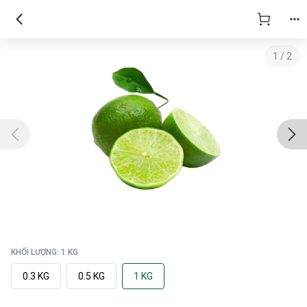
1
/
2
KHỐI LƯỢNG: 1 KG
0.3 KG
0.5 KG
1 KG