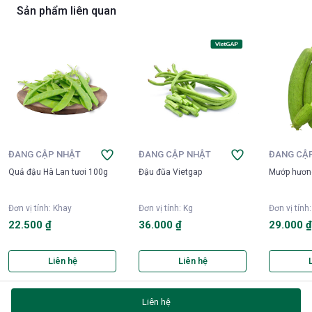
Sản phẩm liên quan
ĐANG CẬP NHẬT
ĐANG CẬP NHẬT
ĐANG CẬ
Quả đậu Hà Lan tươi 100g
Đậu đũa Vietgap
Mướp hươn
Đơn vị tính
:
Khay
Đơn vị tính
:
Kg
Đơn vị tính
22.500 ₫
36.000 ₫
29.000 
Liên hệ
Liên hệ
Liên hệ