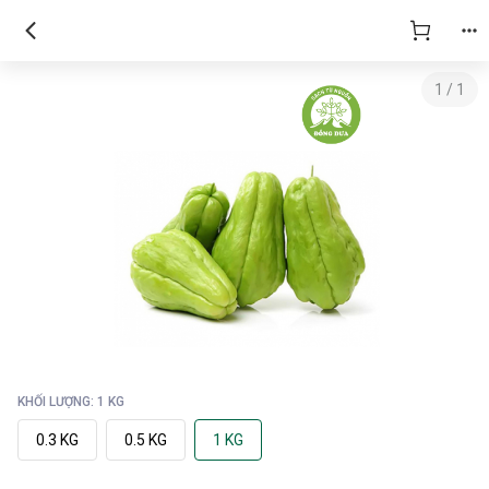
1
/
1
KHỐI LƯỢNG: 1 KG
0.3 KG
0.5 KG
1 KG