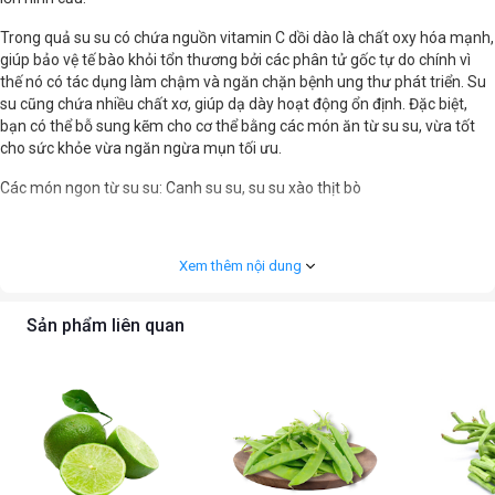
Trong quả su su có chứa nguồn vitamin C dồi dào là chất oxy hóa mạnh,
giúp bảo vệ tế bào khỏi tổn thương bởi các phân tử gốc tự do chính vì
thế nó có tác dụng làm chậm và ngăn chặn bệnh ung thư phát triển. Su
su cũng chứa nhiều chất xơ, giúp dạ dày hoạt động ổn định. Đặc biệt,
bạn có thể bỗ sung kẽm cho cơ thể bằng các món ăn từ su su, vừa tốt
cho sức khỏe vừa ngăn ngừa mụn tối ưu.
Các món ngon từ su su: Canh su su, su su xào thịt bò
Xem thêm nội dung
Sản phẩm liên quan