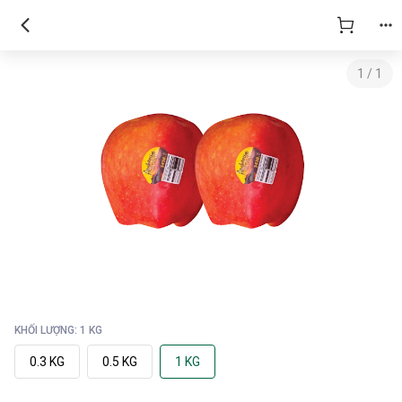
1
/
1
KHỐI LƯỢNG: 1 KG
0.3 KG
0.5 KG
1 KG