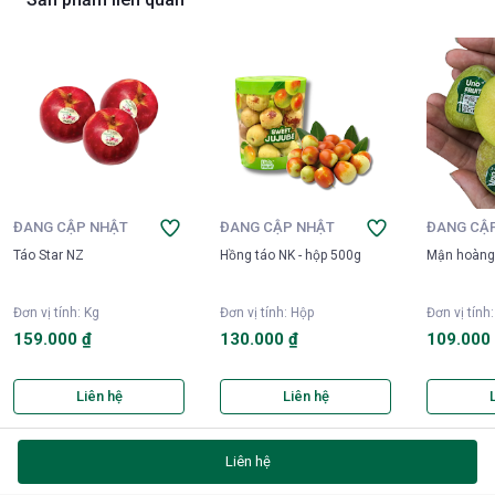
ĐANG CẬP NHẬT
ĐANG CẬP NHẬT
ĐANG CẬ
Táo Star NZ
Hồng táo NK - hộp 500g
Mận hoàng 
Đơn vị tính
:
Kg
Đơn vị tính
:
Hộp
Đơn vị tính
159.000 ₫
130.000 ₫
109.000
Liên hệ
Liên hệ
Liên hệ