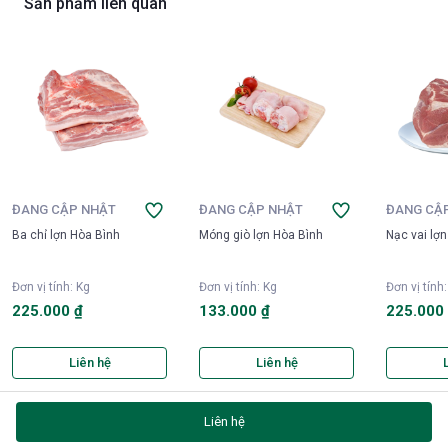
Sản phẩm liên quan
ĐANG CẬP NHẬT
ĐANG CẬP NHẬT
ĐANG CẬ
Ba chỉ lợn Hòa Bình
Móng giò lợn Hòa Bình
Nạc vai lợ
Đơn vị tính
:
Kg
Đơn vị tính
:
Kg
Đơn vị tính
225.000 ₫
133.000 ₫
225.000
Liên hệ
Liên hệ
Liên hệ