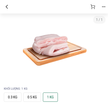
1
/
1
KHỐI LƯỢNG: 1 KG
0.3 KG
0.5 KG
1 KG