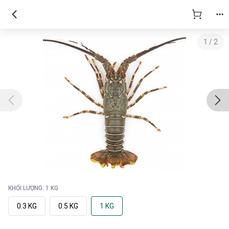
1
/
2
KHỐI LƯỢNG: 1 KG
0.3 KG
0.5 KG
1 KG