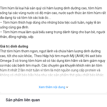
Tôm hùm là loại hải sản quý có hàm lượng dinh dưỡng cao, tôm hùm
sống tại các vùng nước có độ mặn cao, nước sạch thức ăn tôm hùm rất
đa dạng từ cá tôm tới các loài ốc....
– Tôm hùm thích hợp dùng cho những bữa tiệc cuối tuần, ngày lễ ăn
uống cùng gia đình.
– Tôm hùm mua làm quà biếu sang trọng dành tặng cho bạn bè, người
thân, đồng nghiệp, sếp.
Giá trị dinh dưỡng
Thịt tôm hùm thơm ngon, ngọt lành và chứa hàm lượng dinh dưỡng
cao, tốt cho sức khỏe,. Theo Hiệp hội tim mạch Mỹ (AHA) thì axit béo
Omega-3 có trong tôm hùm sẽ có tác dụng kìm hãm và làm giảm nguy
cơ mắc các bệnh tim mạch. Các chuyên gia khuyến khích nên ăn tôm
hùm ít nhất 2 lần một tuần vì tôm là một nguồn cung cấp protein và
không có chất béo bão hòa như các sản phẩm thịt giàu chất béo khác.
Trong 100gram thịt tôm hùm chứa 98 calo, 21gram protein, chất béo
và các axit béo chỉ chiếm 0,6 gram. Nhiều nghiên cứu cũng đã chỉ ra
Xem thêm nội dung
rằng, thịt tôm có thể làm giảm nguy cơ loạn nhịp tim (làm giảm nồng độ
chất béo trung tính, giảm tốc độ tăng trưởng của mảng bám xơ vữa
động mạch và hạ huyết áp (nhẹ).
Sản phẩm liên quan