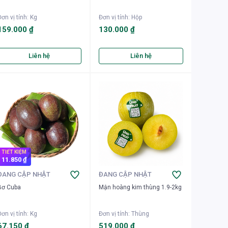
ơn vị tính
:
Kg
Đơn vị tính
:
Hộp
159.000 ₫
130.000 ₫
Liên hệ
Liên hệ
TIẾT KIỆM
11.850 ₫
ĐANG CẬP NHẬT
ĐANG CẬP NHẬT
Bơ Cuba
Mận hoàng kim thùng 1.9-2kg
ơn vị tính
:
Kg
Đơn vị tính
:
Thùng
67.150 ₫
519.000 ₫