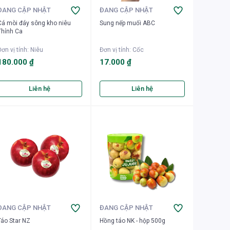
ĐANG CẬP NHẬT
ĐANG CẬP NHẬT
Cá mòi đáy sông kho niêu
Sung nếp muối ABC
Thỉnh Ca
ơn vị tính
:
Niêu
Đơn vị tính
:
Cốc
180.000 ₫
17.000 ₫
Liên hệ
Liên hệ
ĐANG CẬP NHẬT
ĐANG CẬP NHẬT
Táo Star NZ
Hồng táo NK - hộp 500g