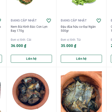
ĐANG CẬP NHẬT
ĐANG CẬP NHẬT
a
Nem Bùi Kinh Bắc Con Lợn
Đậu đũa hữu cơ Đại Ngàn
Bay 170g
500gr
Đơn vị tính
:
Cái
Đơn vị tính
:
Túi
Đ
36.000 ₫
35.000 ₫
Liên hệ
Liên hệ