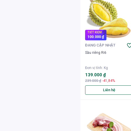
TIẾT KIỆM
100.000 ₫
ĐANG CẬP NHẬT
Sầu riêng Ri6
Đơn vị tính
:
Kg
139.000 ₫
239.000 ₫
-41,84%
Liên hệ