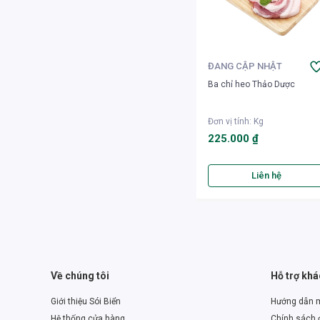
ĐANG CẬP NHẬT
Ba chỉ heo Thảo Dược
Đơn vị tính
:
Kg
225.000 ₫
Liên hệ
Về chúng tôi
Hỗ trợ kh
Giới thiệu Sói Biển
Hướng dẫn 
Hệ thống cửa hàng
Chính sách đ