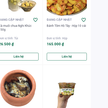
ĐANG CẬP NHẬT
ĐANG CẬP NHẬT
Cà muối chua Nghi Khúc
Bánh Tôm Hồ Tây - Hộp 10 cái
150g
ơn vị tính
:
Túi
Đơn vị tính
:
Hộp
26.500 ₫
165.000 ₫
Liên hệ
Liên hệ