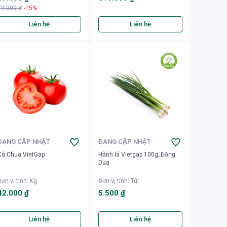
79.000 ₫
-15%
Liên hệ
Liên hệ
ĐANG CẬP NHẬT
ĐANG CẬP NHẬT
Cà Chua VietGap
Hành lá Vietgap 100g_Đồng
Dưa
ơn vị tính
:
Kg
Đơn vị tính
:
Túi
42.000 ₫
5.500 ₫
Liên hệ
Liên hệ