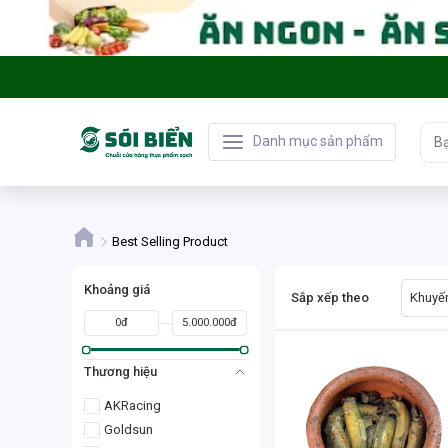
Danh mục sản phẩm
Best Selling Product
Khoảng giá
Sắp xếp theo
Khuyến
0đ
5.000.000đ
Thương hiệu
AKRacing
Goldsun