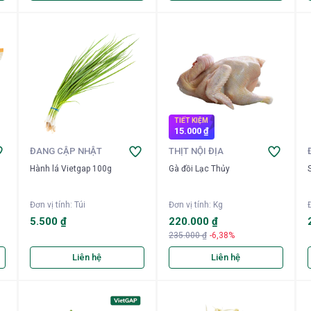
TIẾT KIỆM
15.000 ₫
ĐANG CẬP NHẬT
THỊT NỘI ĐỊA
Hành lá Vietgap 100g
Gà đồi Lạc Thủy
Đơn vị tính
:
Túi
Đơn vị tính
:
Kg
Đ
5.500 ₫
220.000 ₫
235.000 ₫
-6,38%
Liên hệ
Liên hệ