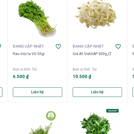
ĐANG CẬP NHẬT
ĐANG CẬP NHẬT
Rau mùi ta VG 50gr
Giá đỗ VietGAP 300g_LT
Đơn vị tính
:
Túi
Đơn vị tính
:
Túi
Đ
6.500 ₫
10.500 ₫
Liên hệ
Liên hệ