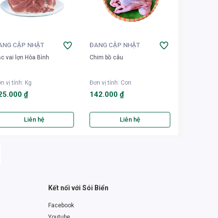
ANG CẬP NHẬT
ĐANG CẬP NHẬT
c vai lợn Hòa Bình
Chim bồ câu
n vị tính
:
Kg
Đơn vị tính
:
Con
25.000 ₫
142.000 ₫
Liên hệ
Liên hệ
Kết nối với Sói Biển
Facebook
Youtube