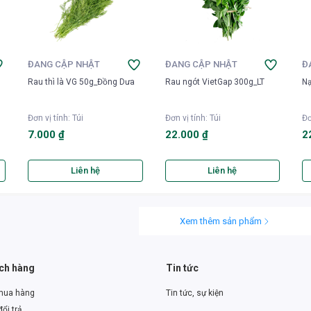
ĐANG CẬP NHẬT
ĐANG CẬP NHẬT
Đ
Rau thì là VG 50g_Đồng Dưa
Rau ngót VietGap 300g_LT
Nạ
Đơn vị tính
:
Túi
Đơn vị tính
:
Túi
Đơ
7.000 ₫
22.000 ₫
2
Liên hệ
Liên hệ
Xem thêm sản phẩm
ách hàng
Tin tức
mua hàng
Tin tức, sự kiện
ổi trả