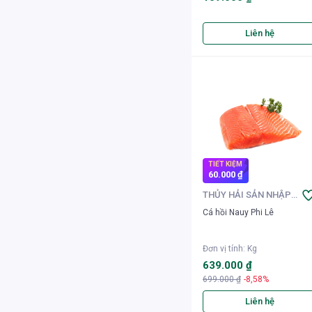
Liên hệ
TIẾT KIỆM
60.000 ₫
THỦY HẢI SẢN NHẬP
KHẨU
Cá hồi Nauy Phi Lê
Đơn vị tính
:
Kg
639.000 ₫
699.000 ₫
-8,58%
Liên hệ