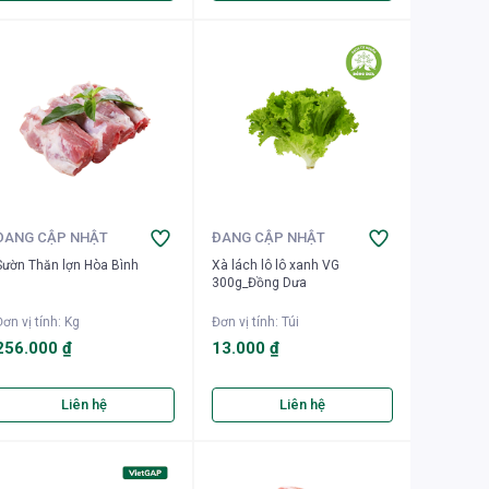
ĐANG CẬP NHẬT
ĐANG CẬP NHẬT
Sườn Thăn lợn Hòa Bình
Xà lách lô lô xanh VG
300g_Đồng Dưa
ơn vị tính
:
Kg
Đơn vị tính
:
Túi
256.000 ₫
13.000 ₫
Liên hệ
Liên hệ