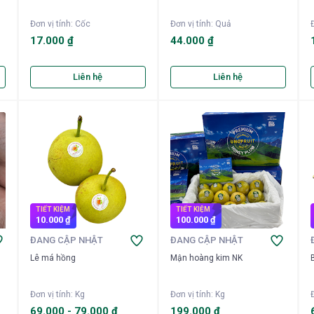
Đơn vị tính
:
Cốc
Đơn vị tính
:
Quả
Đ
17.000 ₫
44.000 ₫
Liên hệ
Liên hệ
TIẾT KIỆM
TIẾT KIỆM
10.000 ₫
100.000 ₫
ĐANG CẬP NHẬT
ĐANG CẬP NHẬT
Lê má hồng
Mận hoàng kim NK
Đơn vị tính
:
Kg
Đơn vị tính
:
Kg
Đ
69.000
-
79.000 ₫
199.000 ₫