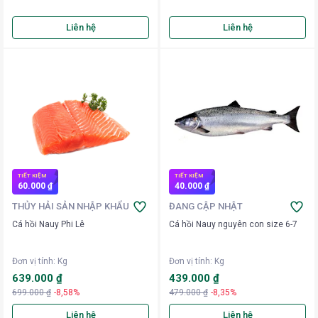
Liên hệ
Liên hệ
TIẾT KIỆM
TIẾT KIỆM
60.000 ₫
40.000 ₫
THỦY HẢI SẢN NHẬP KHẨU
ĐANG CẬP NHẬT
Cá hồi Nauy Phi Lê
Cá hồi Nauy nguyên con size 6-7
Đơn vị tính
:
Kg
Đơn vị tính
:
Kg
639.000 ₫
439.000 ₫
699.000 ₫
-8,58%
479.000 ₫
-8,35%
Liên hệ
Liên hệ