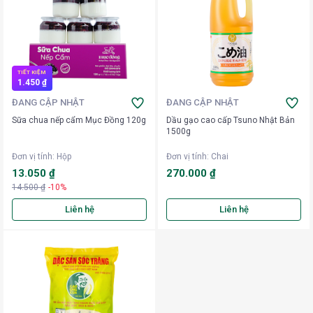
TIẾT KIỆM
1.450 ₫
ĐANG CẬP NHẬT
ĐANG CẬP NHẬT
Sữa chua nếp cẩm Mục Đồng 120g
Dầu gạo cao cấp Tsuno Nhật Bản
1500g
Đơn vị tính
:
Hộp
Đơn vị tính
:
Chai
13.050 ₫
270.000 ₫
14.500 ₫
-10%
Liên hệ
Liên hệ