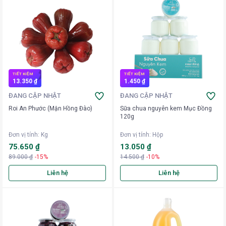
TIẾT KIỆM
TIẾT KIỆM
13.350 ₫
1.450 ₫
ĐANG CẬP NHẬT
ĐANG CẬP NHẬT
Roi An Phước (Mận Hồng Đào)
Sữa chua nguyên kem Mục Đồng
120g
Đơn vị tính
:
Kg
Đơn vị tính
:
Hộp
75.650 ₫
13.050 ₫
89.000 ₫
-15%
14.500 ₫
-10%
Liên hệ
Liên hệ