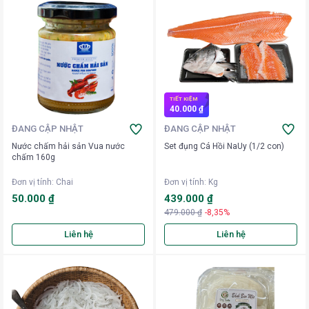
TIẾT KIỆM
40.000 ₫
ĐANG CẬP NHẬT
ĐANG CẬP NHẬT
Nước chấm hải sản Vua nước
Set đụng Cá Hồi NaUy (1/2 con)
chấm 160g
Đơn vị tính
:
Chai
Đơn vị tính
:
Kg
50.000 ₫
439.000 ₫
479.000 ₫
-8,35%
Liên hệ
Liên hệ