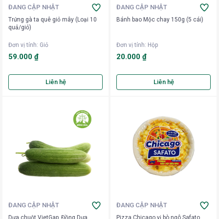
ĐANG CẬP NHẬT
ĐANG CẬP NHẬT
Trứng gà ta quê giỏ mây (Loại 10
Bánh bao Mộc chay 150g (5 cái)
quả/giỏ)
Đơn vị tính
:
Giỏ
Đơn vị tính
:
Hộp
59.000 ₫
20.000 ₫
Liên hệ
Liên hệ
ĐANG CẬP NHẬT
ĐANG CẬP NHẬT
Dưa chuột VietGap_Đồng Dưa
Pizza Chicago vị bò ngô Safato