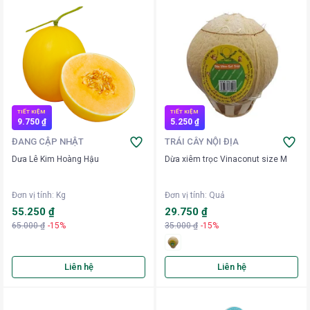
TIẾT KIỆM
TIẾT KIỆM
9.750 ₫
5.250 ₫
ĐANG CẬP NHẬT
TRÁI CÂY NỘI ĐỊA
Dưa Lê Kim Hoàng Hậu
Dừa xiêm trọc Vinaconut size M
Đơn vị tính
:
Kg
Đơn vị tính
:
Quả
55.250 ₫
29.750 ₫
65.000 ₫
-15%
35.000 ₫
-15%
Liên hệ
Liên hệ